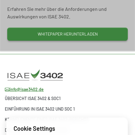
Erfahren Sie mehr über die Anforderungen und
Auswirkungen von ISAE 3402.
WHITEPAPER HERUNTERLADEN
info@isae3402.de
ÜBERSICHT ISAE 3402 & SOC1
EINFÜHRUNG IN ISAE 3402 UND SOC 1
KERNELEMENTE EINES ISAE 3402-BERICHTS
Cookie Settings
DIE ENTWICKLUNG VON ISAE 3402