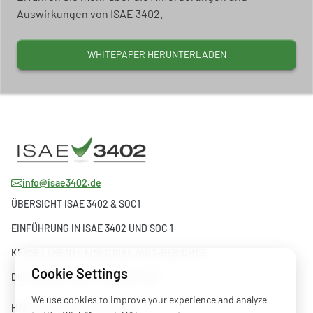
Auswirkungen von ISAE 3402.
WHITEPAPER HERUNTERLADEN
info@isae3402.de
ÜBERSICHT ISAE 3402 & SOC1
EINFÜHRUNG IN ISAE 3402 UND SOC 1
KERNELEMENTE EINES ISAE 3402-BERICHTS
Cookie Settings
DIE ENTWICKLUNG VON ISAE 3402
We use cookies to improve your experience and analyze
HÄUFIG GESTELLTE FRAGEN