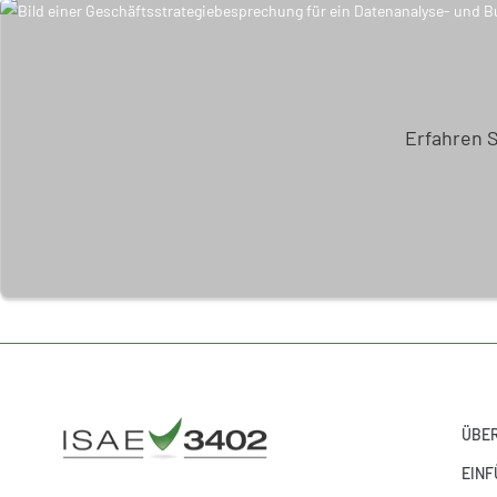
Erfahren 
ÜBER
EINF