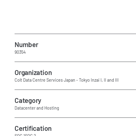
Number
90354
Organization
Colt Data Centre Services Japan - Tokyo Inzai I, II and III
Category
Datacenter and Hosting
Certification
SOC 1
SOC 2