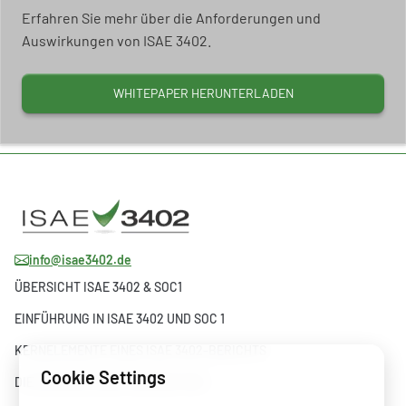
Erfahren Sie mehr über die Anforderungen und
Auswirkungen von ISAE 3402.
WHITEPAPER HERUNTERLADEN
info@isae3402.de
ÜBERSICHT ISAE 3402 & SOC1
EINFÜHRUNG IN ISAE 3402 UND SOC 1
KERNELEMENTE EINES ISAE 3402-BERICHTS
Cookie Settings
DIE ENTWICKLUNG VON ISAE 3402