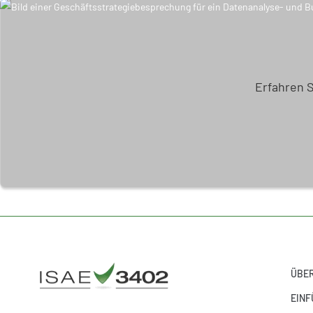
Erfahren 
ÜBER
EINF