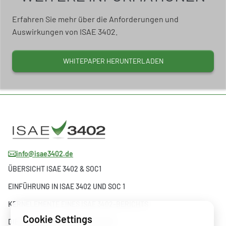
Erfahren Sie mehr über die Anforderungen und
Auswirkungen von ISAE 3402.
WHITEPAPER HERUNTERLADEN
info@isae3402.de
ÜBERSICHT ISAE 3402 & SOC1
EINFÜHRUNG IN ISAE 3402 UND SOC 1
KERNELEMENTE EINES ISAE 3402-BERICHTS
Cookie Settings
DIE ENTWICKLUNG VON ISAE 3402