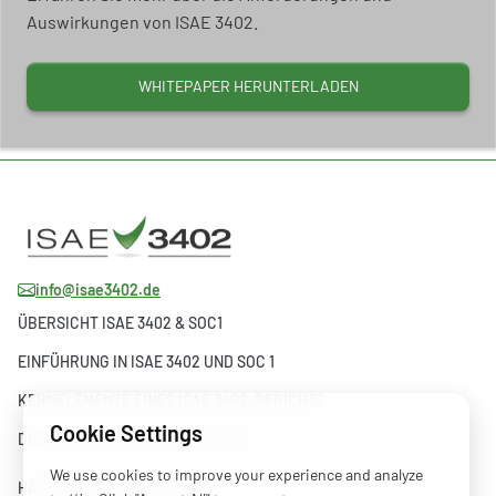
Auswirkungen von ISAE 3402.
WHITEPAPER HERUNTERLADEN
info@isae3402.de
ÜBERSICHT ISAE 3402 & SOC1
EINFÜHRUNG IN ISAE 3402 UND SOC 1
KERNELEMENTE EINES ISAE 3402-BERICHTS
Cookie Settings
DIE ENTWICKLUNG VON ISAE 3402
We use cookies to improve your experience and analyze
HÄUFIG GESTELLTE FRAGEN