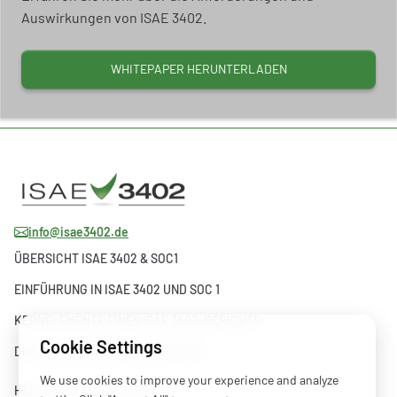
Auswirkungen von ISAE 3402.
WHITEPAPER HERUNTERLADEN
info@isae3402.de
ÜBERSICHT ISAE 3402 & SOC1
EINFÜHRUNG IN ISAE 3402 UND SOC 1
KERNELEMENTE EINES ISAE 3402-BERICHTS
Cookie Settings
DIE ENTWICKLUNG VON ISAE 3402
We use cookies to improve your experience and analyze
HÄUFIG GESTELLTE FRAGEN