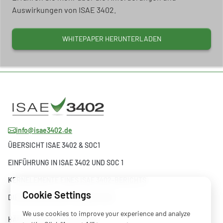
Auswirkungen von ISAE 3402.
WHITEPAPER HERUNTERLADEN
info@isae3402.de
ÜBERSICHT ISAE 3402 & SOC1
EINFÜHRUNG IN ISAE 3402 UND SOC 1
KERNELEMENTE EINES ISAE 3402-BERICHTS
Cookie Settings
DIE ENTWICKLUNG VON ISAE 3402
We use cookies to improve your experience and analyze
HÄUFIG GESTELLTE FRAGEN