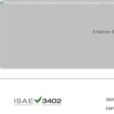
Erfahren 
ÜBER
EINF