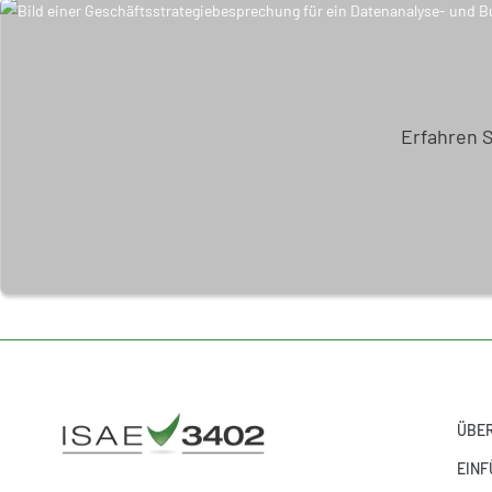
Erfahren 
ÜBER
EINF