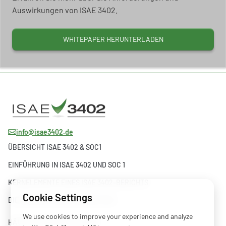
Auswirkungen von ISAE 3402.
WHITEPAPER HERUNTERLADEN
info@isae3402.de
ÜBERSICHT ISAE 3402 & SOC1
EINFÜHRUNG IN ISAE 3402 UND SOC 1
KERNELEMENTE EINES ISAE 3402-BERICHTS
Cookie Settings
DIE ENTWICKLUNG VON ISAE 3402
We use cookies to improve your experience and analyze
HÄUFIG GESTELLTE FRAGEN