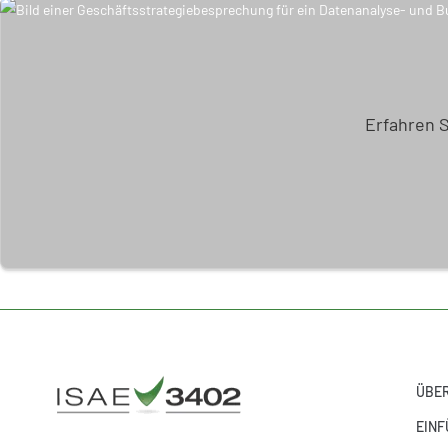
Erfahren 
ÜBER
EINF