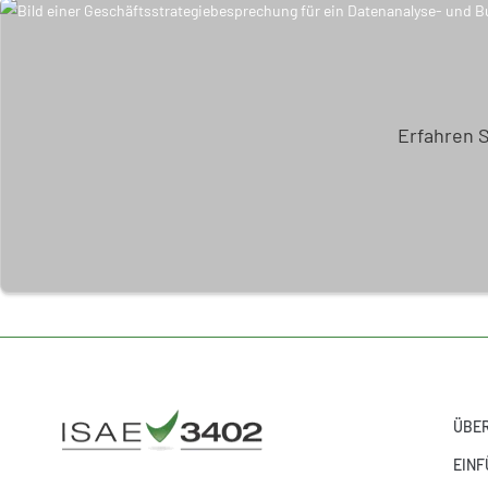
Erfahren 
ÜBER
EINF