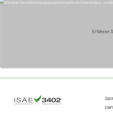
Erfahren 
ÜBER
EINF