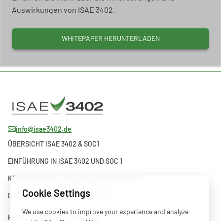
Auswirkungen von ISAE 3402.
WHITEPAPER HERUNTERLADEN
info@isae3402.de
ÜBERSICHT ISAE 3402 & SOC1
EINFÜHRUNG IN ISAE 3402 UND SOC 1
KERNELEMENTE EINES ISAE 3402-BERICHTS
Cookie Settings
DIE ENTWICKLUNG VON ISAE 3402
We use cookies to improve your experience and analyze
HÄUFIG GESTELLTE FRAGEN