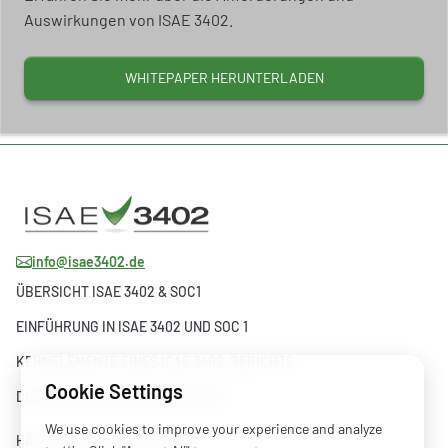
Auswirkungen von ISAE 3402.
WHITEPAPER HERUNTERLADEN
info@isae3402.de
ÜBERSICHT ISAE 3402 & SOC1
EINFÜHRUNG IN ISAE 3402 UND SOC 1
KERNELEMENTE EINES ISAE 3402-BERICHTS
Cookie Settings
DIE ENTWICKLUNG VON ISAE 3402
We use cookies to improve your experience and analyze
HÄUFIG GESTELLTE FRAGEN